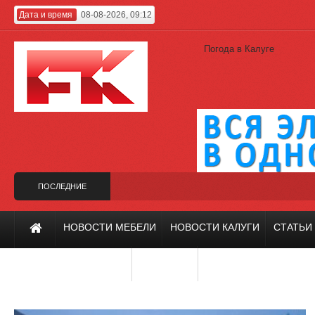
Дата и время
08-08-2026, 09:12
Погода в Калуге
ПОСЛЕДНИЕ
НОВОСТИ
ина
Калужский проект на фестивале «Зодчество-2019»
Холодильник Whi
НОВОСТИ МЕБЕЛИ
НОВОСТИ КАЛУГИ
СТАТЬИ
ИНТЕРЬЕР И ДИЗАЙН
РЕМОНТ