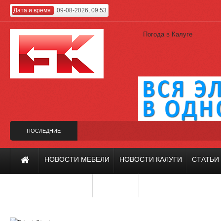
Дата и время
09-08-2026, 09:53
Погода в Калуге
ПОСЛЕДНИЕ
НОВОСТИ
н вместо Гагарина
Калужский проект на фестивале «Зодчество-2019»
Х
НОВОСТИ МЕБЕЛИ
НОВОСТИ КАЛУГИ
СТАТЬИ
ИНТЕРЬЕР И ДИЗАЙН
РЕМОНТ