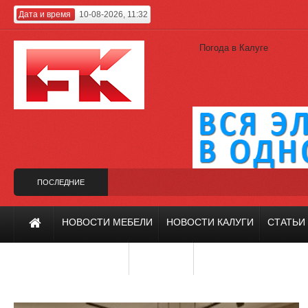
Дата и время
10-08-2026, 11:32
Погода в Калуге
ПОСЛЕДНИЕ
НОВОСТИ
 на фестивале «Зодчество-2019»
Холодильник Whirlpool из премиальной к
НОВОСТИ МЕБЕЛИ
НОВОСТИ КАЛУГИ
СТАТЬИ
ИНТЕРЬЕР И ДИЗАЙН
РЕМОНТ