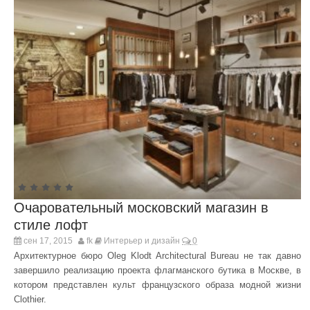
Очаровательный московский магазин в
стиле лофт
сен 17, 2015
fk
Интерьер и дизайн
0
Архитектурное бюро Oleg Klodt Architectural Bureau не так давно
завершило реализацию проекта флагманского бутика в Москве, в
котором представлен культ французского образа модной жизни
Clothier.