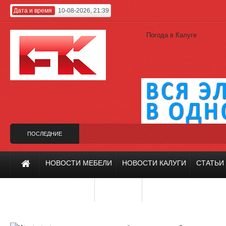
Дата и время
10-08-2026, 21:39
Погода в Калуге
ПОСЛЕДНИЕ
НОВОСТИ
Гагарина
Калужский проект на фестивале «Зодчество-2019»
Холодильни
НОВОСТИ МЕБЕЛИ
НОВОСТИ КАЛУГИ
СТАТЬИ
ИНТЕРЬЕР И ДИЗАЙН
РЕМОНТ