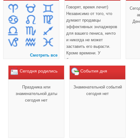
Говорят, время лечит)
Сего
Независимо от того, что
а
думают продавцы
Ден
эффективных энладжеров
для вашего пениса, ничто
и никогда не может
заставить его вырасти.
Кроме времени. У
Смотреть все
большинства мужчин этот
орган растет примерно до
Сегодня родились
События дня
20 лет.
Праздника или
Знаменательной событий
знаменательной даты
сегодня нет
сегодня нет