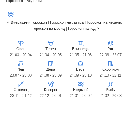
Гороскоп
: Водолей
< Вчерашний Гороскоп
|
Гороскоп на завтра
|
Гороскоп на неделю
|
Гороскоп на месяц
|
Гороскоп на год >
Овен
Телец
Близнецы
Рак
21.03 - 20.04
21.04 - 20.05
21.05 - 21.06
22.06 - 22.07
Лев
Дева
Весы
Скорпион
23.07 - 23.08
24.08 - 23.09
24.09 - 23.10
24.10 - 22.11
Стрелец
Козерог
Водолей
Рыбы
23.11 - 21.12
22.12 - 20.01
21.01 - 20.02
21.02 - 20.03