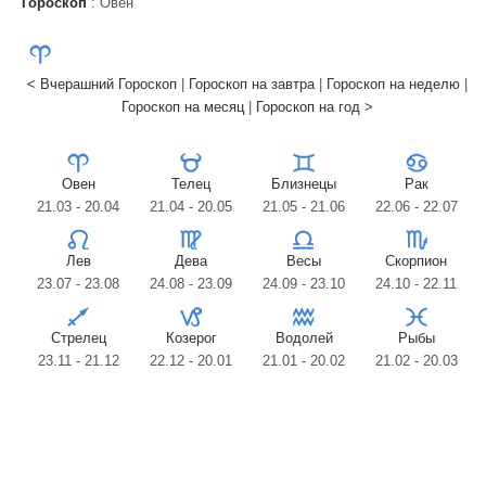
Гороскоп
: Овен
< Вчерашний Гороскоп
|
Гороскоп на завтра
|
Гороскоп на неделю
|
Гороскоп на месяц
|
Гороскоп на год >
Овен
Телец
Близнецы
Рак
21.03 - 20.04
21.04 - 20.05
21.05 - 21.06
22.06 - 22.07
Лев
Дева
Весы
Скорпион
23.07 - 23.08
24.08 - 23.09
24.09 - 23.10
24.10 - 22.11
Стрелец
Козерог
Водолей
Рыбы
23.11 - 21.12
22.12 - 20.01
21.01 - 20.02
21.02 - 20.03