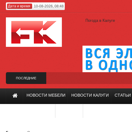
Дата и время
10-08-2026, 08:48
Погода в Калуге
ПОСЛЕДНИЕ
НОВОСТИ
 вместо Гагарина
Калужский проект на фестивале «Зодчество-2019»
Х
НОВОСТИ МЕБЕЛИ
НОВОСТИ КАЛУГИ
СТАТЬИ
ИНТЕРЬЕР И ДИЗАЙН
РЕМОНТ