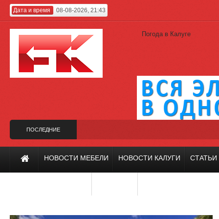
Дата и время
08-08-2026, 21:43
Погода в Калуге
ПОСЛЕДНИЕ
НОВОСТИ
 на фестивале «Зодчество-2019»
Холодильник Whirlpool из премиальной к
НОВОСТИ МЕБЕЛИ
НОВОСТИ КАЛУГИ
СТАТЬИ
ИНТЕРЬЕР И ДИЗАЙН
РЕМОНТ