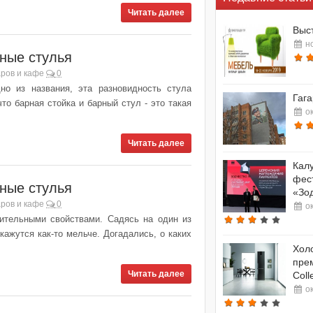
Читать далее
Выс
н
ные стулья
ров и кафе
0
но из названия, эта разновидность стула
Гага
то барная стойка и барный стул - это такая
о
Читать далее
Калу
фес
ные стулья
«Зо
ров и кафе
0
о
ительными свойствами. Садясь на один из
кажутся как-то мельче. Догадались, о каких
Холо
пре
Читать далее
Coll
о