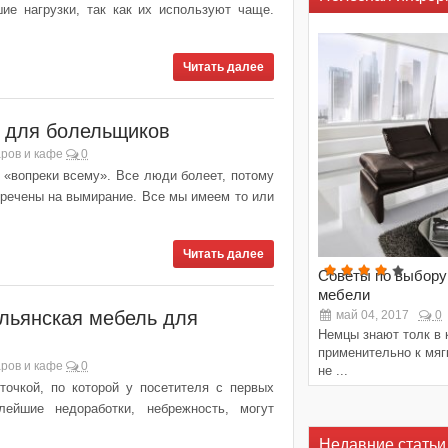
е нагрузки, так как их используют чаще.
Читать далее
 для болельщиков
ров и кафе
0
 «вопреки всему». Все люди болеет, потому
обречены на вымирание. Все мы имеем то или
Читать далее
Советы по выбору
мебели
льянская мебель для
май 04, 2017
0
Немцы знают толк в 
применительно к мяг
ров и кафе
0
не ...
точкой, по которой у посетителя с первых
ейшие недоработки, небрежность, могут
Недавние статьи