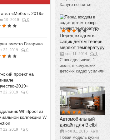
Калуге появится ...
тавка «Мебель-2019»
оя 19, 2019
0
Перед входом в
садик детям теперь
рин вместо Гагарина
меряют температуру
кт 22, 2019
0
сен 11, 2014
1
С понедельника, 1
июля, в калужских
детских садах усилили
жский проект на
...
тивале
дчество-2019»
кт 22, 2019
0
дильник Whirlpool из
миальной коллекции W
Автомобильный
ection
дизайн для Biefbi
кт 22, 2019
0
ноя 01, 2016
0
Новая модель кухни