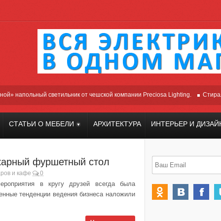
апольный светильник от чешской компании Preciosa Lighting.
Cтиральная 
СТАТЬИ О МЕБЕЛИ
АРХИТЕКТУРА
ИНТЕРЬЕР И ДИЗАЙ
арный фуршетный стол
ров и кафе
0
ероприятия в кругу друзей всегда была
енные тенденции ведения бизнеса наложили