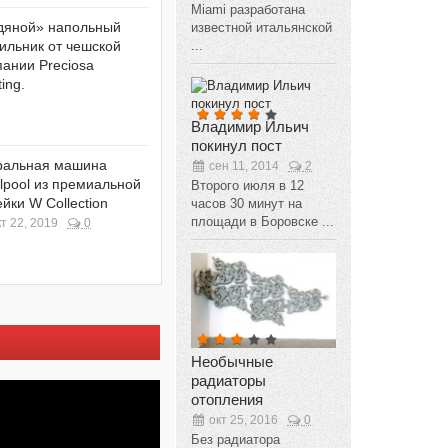
Miami разработана
дяной» напольный
известной итальянской
...
ильник от чешской
ании Preciosa
ting.
Владимир Ильич
покинул пост
ральная машина
сен 11, 2014
2
lpool из премиальной
Второго июля в 12
йки W Collection
часов 30 минут на
площади в Боровске ...
кт 22, 2019
0
Необычные
радиаторы
отопления
окт 25, 2016
0
Без радиатора