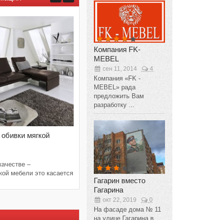
Компания FK-
MEBEL
сен 11, 2014
4
Компания «FK -
MEBEL» рада
предложить Вам
разработку ...
 обивки мягкой
Идеи декора новогоднего стола
дек 27, 2016
0
Привычное для всех нас явление –
новогодний стол, который ломится от обили
качестве –
...
кой мебели это касается
Гагарин вместо
Гагарина
окт 22, 2019
0
На фасаде дома № 11
на улице Гагарина в