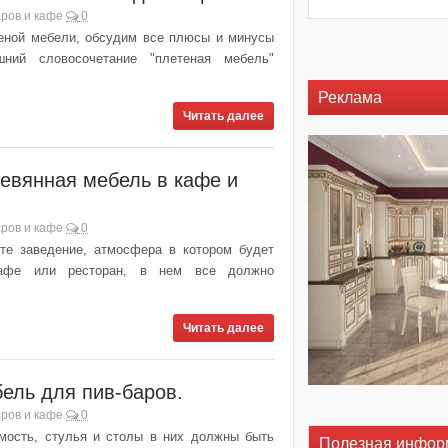
ров и кафе
0
теной мебели, обсудим все плюсы и минусы
ний словосочетание "плетеная мебель"
Реклама
Читать далее
евянная мебель в кафе и
ров и кафе
0
ите заведение, атмосфера в котором будет
кафе или ресторан, в нем все должно
Читать далее
ель для пив-баров.
ров и кафе
0
мость, стулья и столы в них должны быть
Полезная инфор