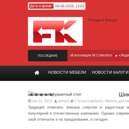
Дата и время
08-08-2026, 13:02
Погода в Калуге
Холодильник Whirlpool из премиальной коллекции W Collection
«Ледяной» н
ПОСЛЕДНИЕ
НОВОСТИ
НОВОСТИ МЕБЕЛИ
НОВОСТИ КАЛУГИ
Шик
сен 11, 2014
admin2
Статьи о мебели
Мебель для ба
/
Традиция отмечать важные события и радостные м
популярной в отечественных компаниях. Однако соврем
свой отпечаток и на празднования, и сегодня