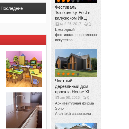
Фестиваль
Последние
Tsiolkovsky-Fest в
калужском ИКЦ
май 25, 2017
0
Ежегодный
фестиваль современного
искусства ...
Частный
деревянный дом
проекта House XL.
авг 08, 2016
0
Архитектурная фирма
Sono
Architekti завершила ...