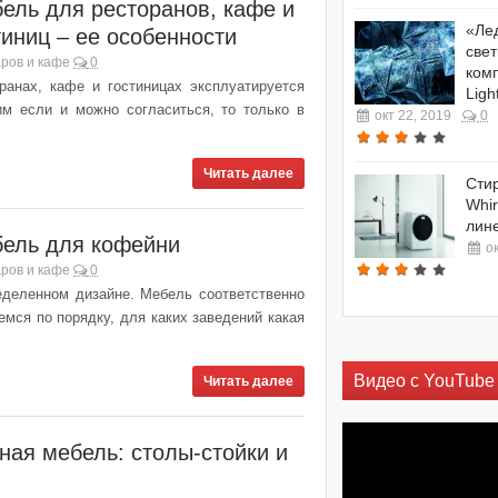
ель для ресторанов, кафе и
«Ле
тиниц – ее особенности
свет
ров и кафе
0
комп
ранах, кафе и гостиницах эксплуатируется
Ligh
им если и можно согласиться, то только в
окт 22, 2019
0
Читать далее
Cти
Whir
лине
ель для кофейни
о
ров и кафе
0
еделенном дизайне. Мебель соответственно
мся по порядку, для каких заведений какая
Видео с YouTube
Читать далее
ная мебель: столы-стойки и